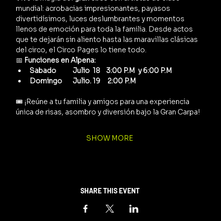
mundial: acrobacias impresionantes, payasos 
divertidísimos, luces deslumbrantes y momentos 
llenos de emoción para toda la familia. Desde actos 
que te dejarán sin aliento hasta las maravillas clásicas 
del circo, el Circo Pages lo tiene todo.
📅 
Funciones en Alpena:
Sabado           Julio  18    3:00 P.M  y 6:00 P.M
Domingo       Julio. 19     2:00 P.M
🎟️ ¡Reúne a tu familia y amigos para una experiencia 
única de risas, asombro y diversión bajo la Gran Carpa!
SHOW MORE
SHARE THIS EVENT