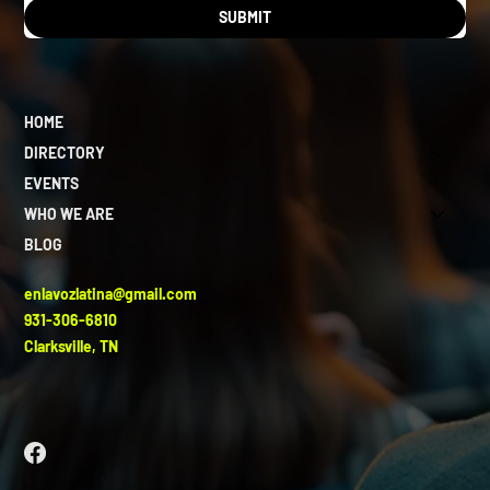
SUBMIT
HOME
DIRECTORY
EVENTS
WHO WE ARE
BLOG
enlavozlatina@gmail.com
931-306-6810
Clarksville, TN