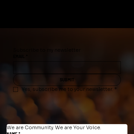
Subscribe to my newsletter
EMAIL
*
SUBMIT
Yes, subscribe me to your newsletter.
*
We are Community. We are Your Voice.
NAME
*