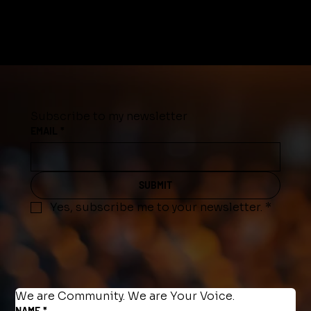
Subscribe to my newsletter
EMAIL
*
SUBMIT
Yes, subscribe me to your newsletter.
*
We are Community. We are Your Voice.
NAME
*