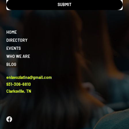
SUBMIT
HOME
DIRECTORY
EVENTS
WHO WE ARE
BLOG
enlavozlatina@gmail.com
931-306-6810
Clarksville, TN