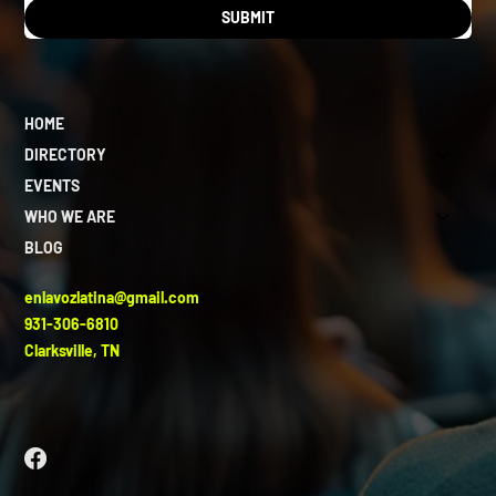
SUBMIT
HOME
DIRECTORY
EVENTS
WHO WE ARE
BLOG
enlavozlatina@gmail.com
931-306-6810
Clarksville, TN