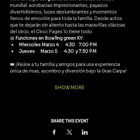
mundial: acrobacias impresionantes, payasos 
divertidísimos, luces deslumbrantes y momentos 
llenos de emoción para toda la familia. Desde actos 
que te dejarán sin aliento hasta las maravillas clásicas 
del circo, el Circo Pages lo tiene todo.
📅 
Funciones en Bowling green KY:
Miercoles Marzo 4       4:30    7:00 P.M
Jueves      Marzo 5       4:30  y 7:30 P.M
🎟️ ¡Reúne a tu familia y amigos para una experiencia 
única de risas, asombro y diversión bajo la Gran Carpa!
SHOW MORE
SHARE THIS EVENT