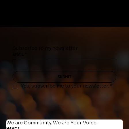
Subscribe to my newsletter
EMAIL
*
SUBMIT
Yes, subscribe me to your newsletter.
*
We are Community. We are Your Voice.
NAME
*