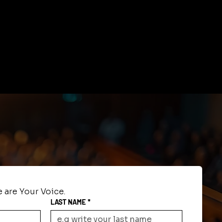
 are Your Voice.
LAST NAME
*