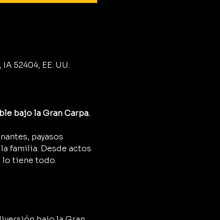
IA 52404, EE. UU.
ble bajo la Gran Carpa.
onantes, payasos 
a familia. Desde actos 
 lo tiene todo.
diversión bajo la Gran 