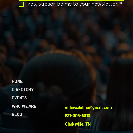
Yes, subscribe me to your newsletter.
*
HOME
DIRECTORY
EVENTS
WHO WE ARE
enlavozlatina@gmail.com
BLOG
931-306-6810
Clarksville, TN