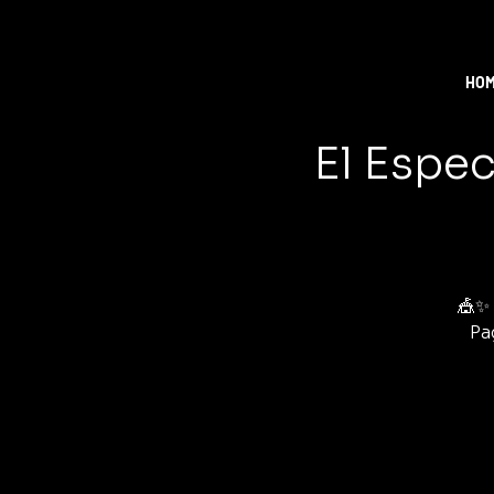
HO
El Espec
🎪✨ 
Pa