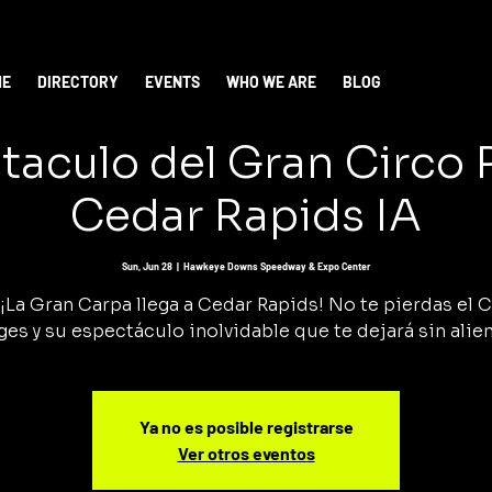
ME
DIRECTORY
EVENTS
WHO WE ARE
BLOG
taculo del Gran Circo
Cedar Rapids IA
Sun, Jun 28
  |  
Hawkeye Downs Speedway & Expo Center
¡La Gran Carpa llega a Cedar Rapids! No te pierdas el 
ges y su espectáculo inolvidable que te dejará sin alien
Ya no es posible registrarse
Ver otros eventos