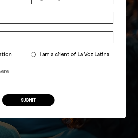
ation
I am a client of La Voz Latina
SUBMIT