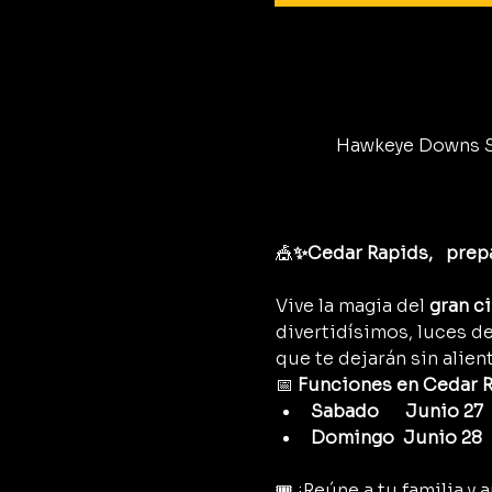
Hawkeye Downs Sp
🎪
✨Cedar Rapids,   prepá
Vive la magia del 
gran c
divertidísimos, luces d
que te dejarán sin alient
📅 
Funciones en Cedar R
Sabado      Junio 27  
Domingo  Junio 28    
🎟️ ¡Reúne a tu familia 