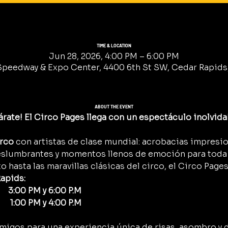
TIME & LOCATION
Jun 28, 2026, 4:00 PM – 6:00 PM
eedway & Expo Center, 4400 6th St SW, Cedar Rapids, 
ABOUT THE EVENT
rate! El Circo Pages llega con un espectáculo inolvida
irco
 con artistas de clase mundial: acrobacias impresi
eslumbrantes y momentos llenos de emoción para toda l
o hasta las maravillas clásicas del circo, el Circo Pages
apids:
    3:00 PM y 6:00 P.M 
   1:00 PM y 4:00 P.M
y amigos para una experiencia única de risas, asombro y 