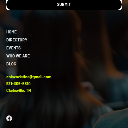
SUBMIT
HOME
DIRECTORY
EVENTS
WHO WE ARE
BLOG
enlavozlatina@gmail.com
931-306-6810
Clarksville, TN