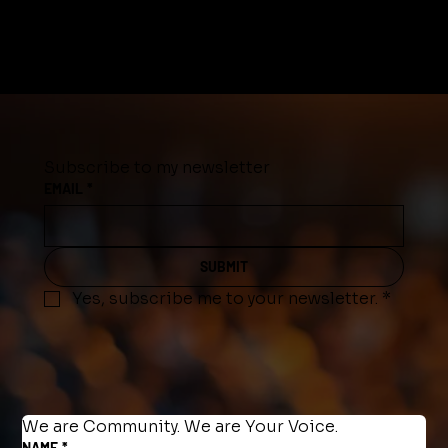
Subscribe to my newsletter
EMAIL
*
SUBMIT
Yes, subscribe me to your newsletter.
*
We are Community. We are Your Voice.
NAME
*