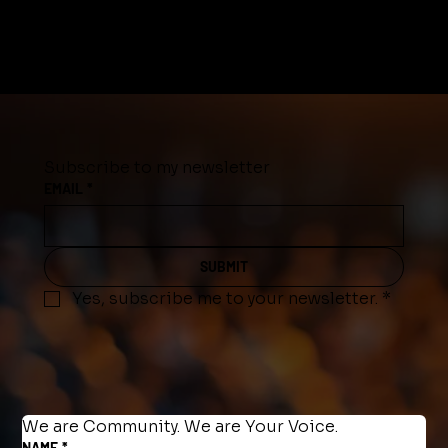
Subscribe to my newsletter
EMAIL
*
SUBMIT
Yes, subscribe me to your newsletter.
*
We are Community. We are Your Voice.
NAME
*