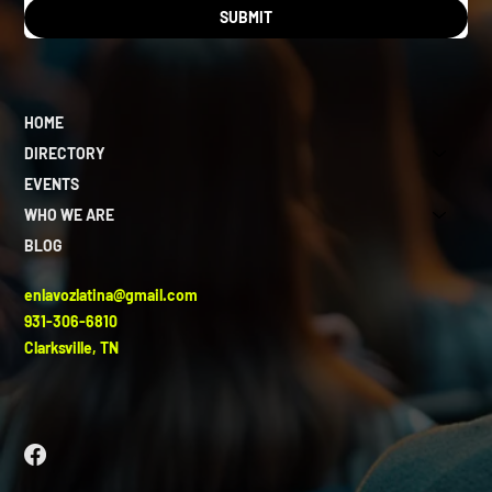
SUBMIT
HOME
DIRECTORY
EVENTS
WHO WE ARE
BLOG
enlavozlatina@gmail.com
931-306-6810
Clarksville, TN