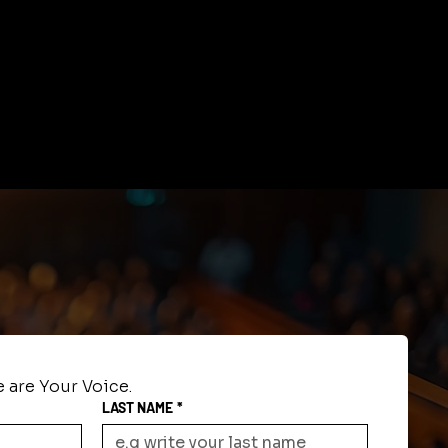
 are Your Voice.
LAST NAME
*