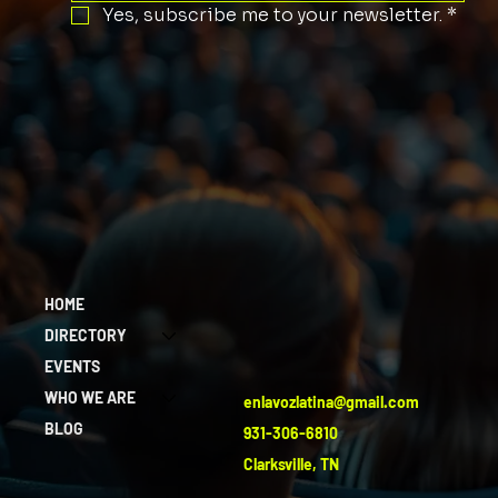
Yes, subscribe me to your newsletter.
*
HOME
DIRECTORY
EVENTS
WHO WE ARE
enlavozlatina@gmail.com
BLOG
931-306-6810
Clarksville, TN