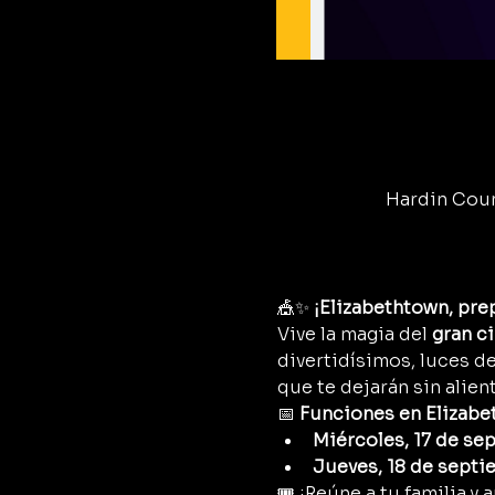
Hardin Count
🎪✨ 
¡Elizabethtown, prep
Vive la magia del 
gran c
divertidísimos, luces d
que te dejarán sin alient
📅 
Funciones en Elizabe
Miércoles, 17 de se
Jueves, 18 de septi
🎟️ ¡Reúne a tu familia 