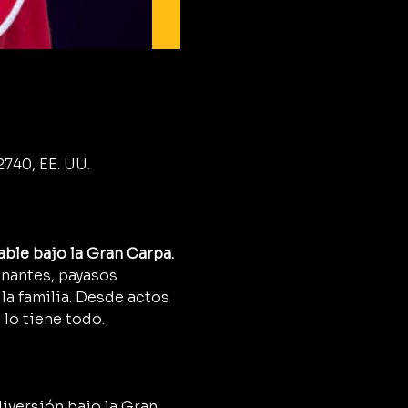
2740, EE. UU.
able bajo la Gran Carpa.
onantes, payasos 
a familia. Desde actos 
 lo tiene todo.
diversión bajo la Gran 