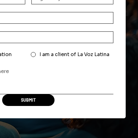
ation
I am a client of La Voz Latina
SUBMIT