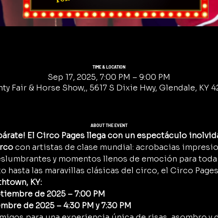
TIME & LOCATION
Sep 17, 2025, 7:00 PM – 9:00 PM
y Fair & Horse Show,, 5617 S Dixie Hwy, Glendale, KY 4
ABOUT THE EVENT
árate! El Circo Pages llega con un espectáculo inolvid
irco
 con artistas de clase mundial: acrobacias impresi
eslumbrantes y momentos llenos de emoción para toda l
o hasta las maravillas clásicas del circo, el Circo Pages
thtown, KY:
ptiembre de 2025 – 7:00 PM
embre de 2025 – 4:30 PM y 7:30 PM
y amigos para una experiencia única de risas, asombro y 