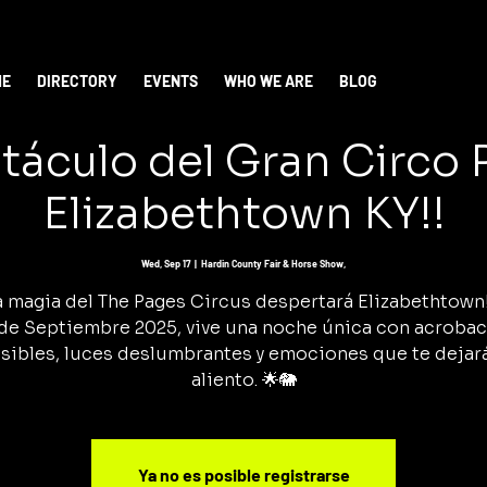
ME
DIRECTORY
EVENTS
WHO WE ARE
BLOG
táculo del Gran Circo
Elizabethtown KY!!
Wed, Sep 17
  |  
Hardin County Fair & Horse Show,
a magia del The Pages Circus despertará Elizabethtown! 
 de Septiembre 2025, vive una noche única con acrobac
sibles, luces deslumbrantes y emociones que te dejará
aliento. 🌟🐘
Ya no es posible registrarse