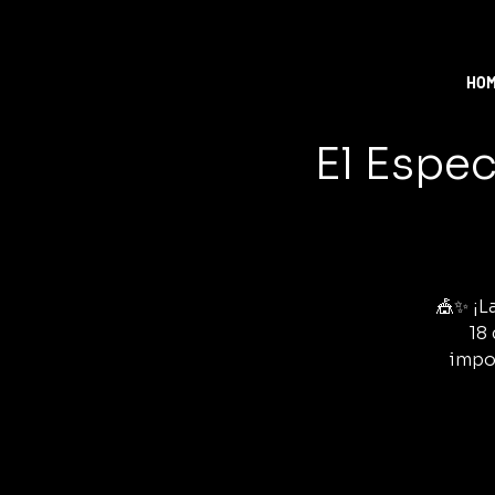
HO
El Espec
🎪✨ ¡L
18
impo