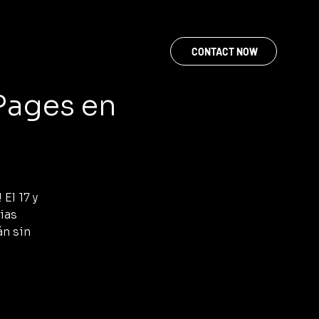
CONTACT NOW
 Pages en
El 17 y
ias
n sin