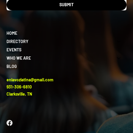
SUBMIT
HOME
DIRECTORY
EVENTS
WHO WE ARE
BLOG
enlavozlatina@gmail.com
931-306-6810
Clarksville, TN