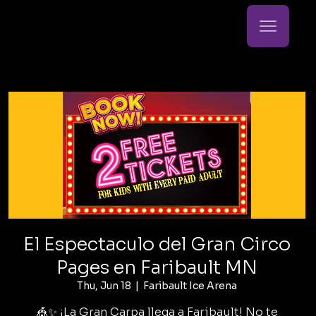
El Espectaculo del Gran Circo
Pages en Faribault MN
Thu, Jun 18
  |  
Faribault Ice Arena
🎪✨ ¡La Gran Carpa llega a Faribault! No te