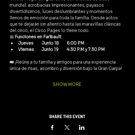
mundial: acrobacias impresionantes, payasos 
divertidísimos, luces deslumbrantes y momentos 
llenos de emoción para toda la familia. Desde actos 
que te dejarán sin aliento hasta las maravillas clásicas 
del circo, el Circo Pages lo tiene todo.
📅 
Funciones en Faribault:
Jueves         Junio 18         6:00 PM
Viernes        Junio 19         4:30 P.M y 7:30 PM      
🎟️ ¡Reúne a tu familia y amigos para una experiencia 
única de risas, asombro y diversión bajo la Gran Carpa!
SHOW MORE
SHARE THIS EVENT