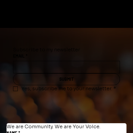
Subscribe to my newsletter
EMAIL
*
SUBMIT
Yes, subscribe me to your newsletter.
*
We are Community. We are Your Voice.
NAME
*