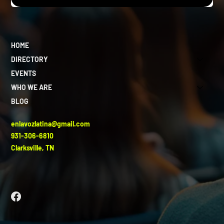
HOME
DIRECTORY
EVENTS
WHO WE ARE
BLOG
enlavozlatina@gmail.com
931-306-6810
Clarksville, TN