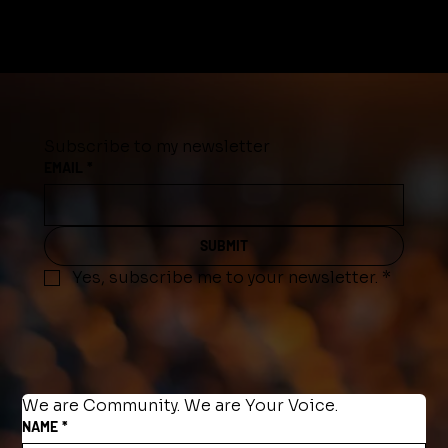
Subscribe to my newsletter
EMAIL
*
SUBMIT
Yes, subscribe me to your newsletter.
*
We are Community. We are Your Voice.
NAME
*