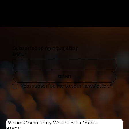
Subscribe to my newsletter
EMAIL
*
SUBMIT
Yes, subscribe me to your newsletter.
*
We are Community. We are Your Voice.
NAME
*