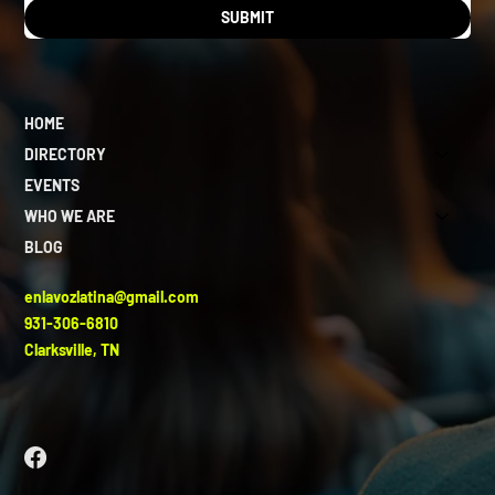
SUBMIT
HOME
DIRECTORY
EVENTS
WHO WE ARE
BLOG
enlavozlatina@gmail.com
931-306-6810
Clarksville, TN