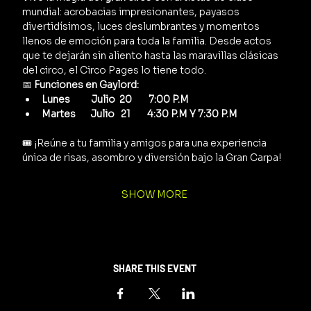
mundial: acrobacias impresionantes, payasos 
divertidísimos, luces deslumbrantes y momentos 
llenos de emoción para toda la familia. Desde actos 
que te dejarán sin aliento hasta las maravillas clásicas 
del circo, el Circo Pages lo tiene todo.
📅 
Funciones en Gaylord:
Lunes          Julio  20        7:00 P.M
Martes       Julio   21        4:30 P.M Y 7:30 P.M
🎟️ ¡Reúne a tu familia y amigos para una experiencia 
única de risas, asombro y diversión bajo la Gran Carpa!
SHOW MORE
SHARE THIS EVENT