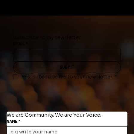
Subscribe to my newsletter
EMAIL
*
SUBMIT
Yes, subscribe me to your newsletter.
*
We are Community. We are Your Voice.
NAME
*