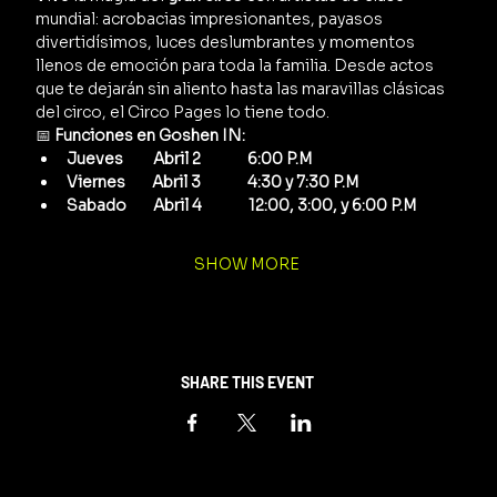
mundial: acrobacias impresionantes, payasos 
divertidísimos, luces deslumbrantes y momentos 
llenos de emoción para toda la familia. Desde actos 
que te dejarán sin aliento hasta las maravillas clásicas 
del circo, el Circo Pages lo tiene todo.
📅 
Funciones en Goshen IN:
Jueves         Abril 2              6:00 P.M
Viernes        Abril 3              4:30 y 7:30 P.M
Sabado        Abril 4              12:00, 3:00, y 6:00 P.M
SHOW MORE
SHARE THIS EVENT