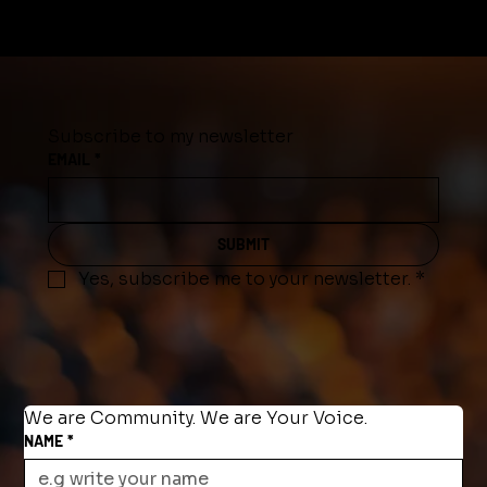
Subscribe to my newsletter
EMAIL
*
SUBMIT
Yes, subscribe me to your newsletter.
*
We are Community. We are Your Voice.
NAME
*