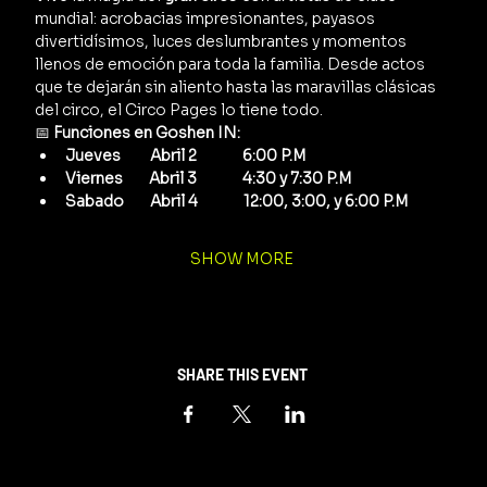
mundial: acrobacias impresionantes, payasos 
divertidísimos, luces deslumbrantes y momentos 
llenos de emoción para toda la familia. Desde actos 
que te dejarán sin aliento hasta las maravillas clásicas 
del circo, el Circo Pages lo tiene todo.
📅 
Funciones en Goshen IN:
Jueves         Abril 2              6:00 P.M
Viernes        Abril 3              4:30 y 7:30 P.M
Sabado        Abril 4              12:00, 3:00, y 6:00 P.M
SHOW MORE
SHARE THIS EVENT