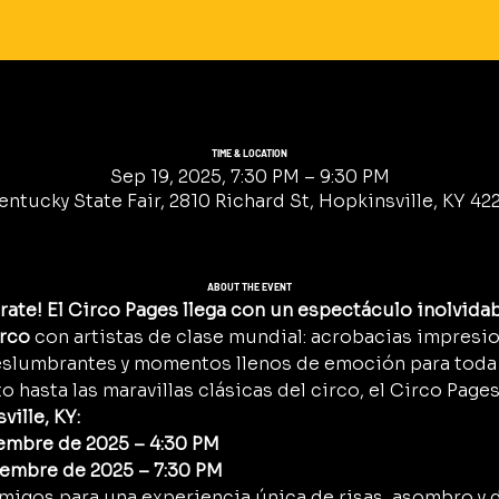
TIME & LOCATION
Sep 19, 2025, 7:30 PM – 9:30 PM
ntucky State Fair, 2810 Richard St, Hopkinsville, KY 422
ABOUT THE EVENT
rate! El Circo Pages llega con un espectáculo inolvidab
irco
 con artistas de clase mundial: acrobacias impresi
eslumbrantes y momentos llenos de emoción para toda l
o hasta las maravillas clásicas del circo, el Circo Pages
ille, KY:
iembre de 2025 – 4:30 PM
tiembre de 2025 – 7:30 PM
y amigos para una experiencia única de risas, asombro y 