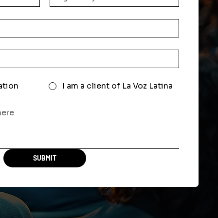
ation
I am a client of La Voz Latina
SUBMIT