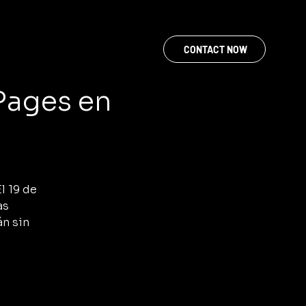
CONTACT NOW
 Pages en
l 19 de
as
n sin