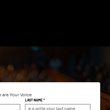
 are Your Voice.
LAST NAME
*