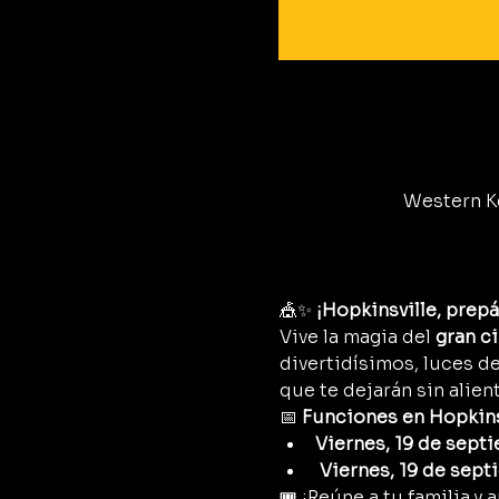
Western Ke
🎪✨ 
¡Hopkinsville, prepá
Vive la magia del 
gran c
divertidísimos, luces d
que te dejarán sin alient
📅 
Funciones en Hopkinsv
Viernes, 19 de sept
 Viernes, 19 de sep
🎟️ ¡Reúne a tu familia 