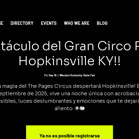
ME
DIRECTORY
EVENTS
WHO WE ARE
BLOG
táculo del Gran Circo
Hopkinsville KY!!
Fri, Sep 19
  |  
Western Kentucky State Fair
a magia del The Pages Circus despertará Hopkinsville! E
eptiembre de 2025, vive una noche única con acrobaci
sibles, luces deslumbrantes y emociones que te dejará
aliento. 🌟🐘
Ya no es posible registrarse