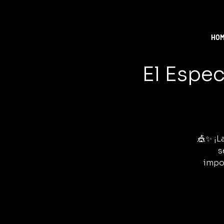
HO
El Espec
🎪✨ ¡L
s
impo