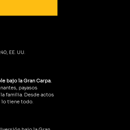
40, EE. UU.
le bajo la Gran Carpa.
onantes, payasos 
a familia. Desde actos 
 lo tiene todo.
diversión bajo la Gran 