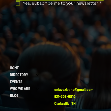
Yes, subscribe me to your newsletter.
*
HOME
DIRECTORY
EVENTS
WHO WE ARE
enlavozlatina@gmail.com
BLOG
931-306-6810
Clarksville, TN