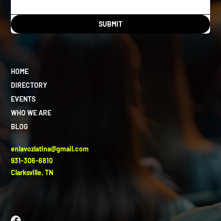
SUBMIT
HOME
DIRECTORY
EVENTS
WHO WE ARE
BLOG
enlavozlatina@gmail.com
931-306-6810
Clarksville, TN