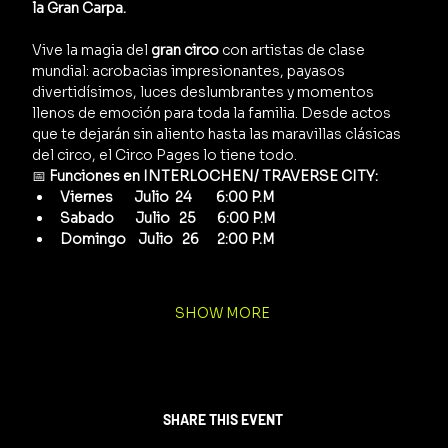
la Gran Carpa.
Vive la magia del 
gran circo
 con artistas de clase 
mundial: acrobacias impresionantes, payasos 
divertidísimos, luces deslumbrantes y momentos 
llenos de emoción para toda la familia. Desde actos 
que te dejarán sin aliento hasta las maravillas clásicas 
del circo, el Circo Pages lo tiene todo.
📅 
Funciones en INTERLOCHEN/ TRAVERSE CITY:
Viernes       Julio  24        6:00 P.M
Sabado       Julio   25       6:00 P.M  
Domingo    Julio   26      2:00 P.M
SHOW MORE
SHARE THIS EVENT