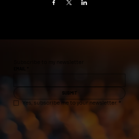
Subscribe to my newsletter
EMAIL
*
SUBMIT
Yes, subscribe me to your newsletter.
*