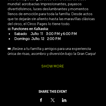
mundial: acrobacias impresionantes, payasos 
divertidísimos, luces deslumbrantes y momentos 
llenos de emoción para toda la familia. Desde actos 
que te dejarán sin aliento hasta las maravillas clásicas 
del circo, el Circo Pages lo tiene todo.
📅 
Funciones en Kalkaska:
Sabado     Julio  11    3:00 P.M y 6:00 P.M
Domingo  Julio. 12    2:00 P.M
🎟️ ¡Reúne a tu familia y amigos para una experiencia 
única de risas, asombro y diversión bajo la Gran Carpa!
SHOW MORE
SHARE THIS EVENT