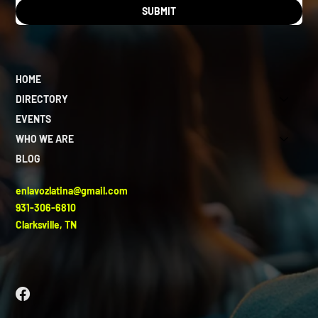
SUBMIT
HOME
DIRECTORY
EVENTS
WHO WE ARE
BLOG
enlavozlatina@gmail.com
931-306-6810
Clarksville, TN