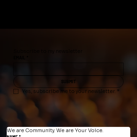
Subscribe to my newsletter
EMAIL
*
SUBMIT
Yes, subscribe me to your newsletter.
*
We are Community. We are Your Voice.
NAME
*