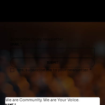
Subscribe to my newsletter
EMAIL
*
SUBMIT
Yes, subscribe me to your newsletter.
*
We are Community. We are Your Voice.
NAME
*