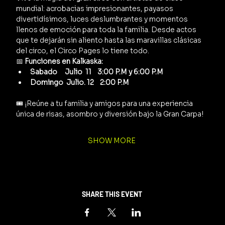
mundial: acrobacias impresionantes, payasos 
divertidísimos, luces deslumbrantes y momentos 
llenos de emoción para toda la familia. Desde actos 
que te dejarán sin aliento hasta las maravillas clásicas 
del circo, el Circo Pages lo tiene todo.
📅 
Funciones en Kalkaska:
Sabado     Julio  11    3:00 P.M y 6:00 P.M
Domingo  Julio. 12    2:00 P.M
🎟️ ¡Reúne a tu familia y amigos para una experiencia 
única de risas, asombro y diversión bajo la Gran Carpa!
SHOW MORE
SHARE THIS EVENT