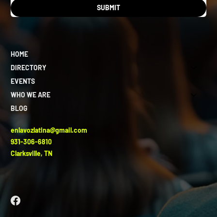
SUBMIT
HOME
DIRECTORY
EVENTS
WHO WE ARE
BLOG
enlavozlatina@gmail.com
931-306-6810
Clarksville, TN