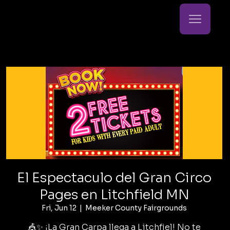
El Espectaculo del Gran Circo
Pages en Litchfield MN
Fri, Jun 12
  |  
Meeker County Fairgrounds
🎪✨ ¡La Gran Carpa llega a Litchfiel! No te