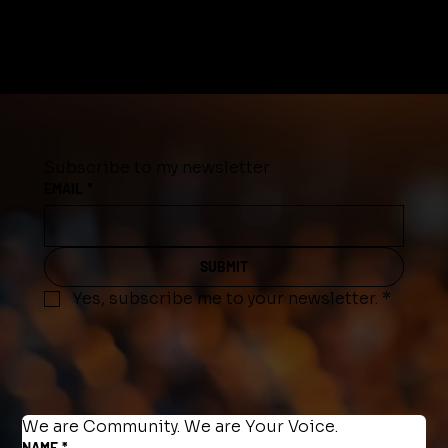
Subscribe to my newsletter
EMAIL
*
SUBMIT
Yes, subscribe me to your newsletter.
*
We are Community. We are Your Voice.
NAME
*