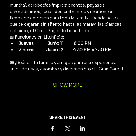
mundial: acrobacias impresionantes, payasos 
divertidísimos, luces deslumbrantes y momentos 
llenos de emoción para toda la familia. Desde actos 
que te dejarán sin aliento hasta las maravillas clásicas 
del circo, el Circo Pages lo tiene todo.
📅 
Funciones en Litchfield:
Jueves               Junio 11           6:00 PM
Viernes             Junio 12           4:30 P.M y 7:30 PM      
🎟️ ¡Reúne a tu familia y amigos para una experiencia 
única de risas, asombro y diversión bajo la Gran Carpa!
SHOW MORE
SHARE THIS EVENT