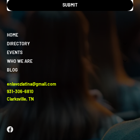
SUBMIT
HOME
DIRECTORY
EVENTS
WHO WE ARE
BLOG
enlavozlatina@gmail.com
931-306-6810
Clarksville, TN