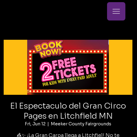
El Espectaculo del Gran Circo
Pages en Litchfield MN
Fri, Jun 12
  |  
Meeker County Fairgrounds
🎪✨ ¡La Gran Carpa llega a Litchfiel! No te