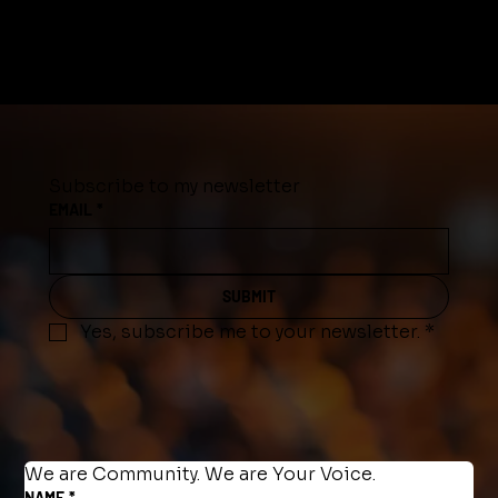
Subscribe to my newsletter
EMAIL
*
SUBMIT
Yes, subscribe me to your newsletter.
*
We are Community. We are Your Voice.
NAME
*