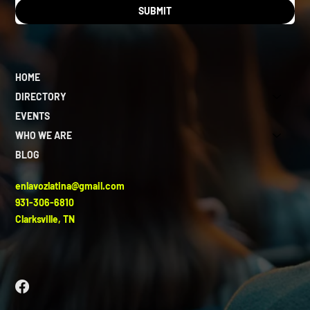
SUBMIT
HOME
DIRECTORY
EVENTS
WHO WE ARE
BLOG
enlavozlatina@gmail.com
931-306-6810
Clarksville, TN