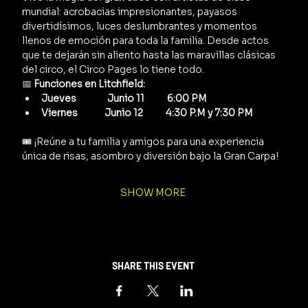
mundial: acrobacias impresionantes, payasos 
divertidísimos, luces deslumbrantes y momentos 
llenos de emoción para toda la familia. Desde actos 
que te dejarán sin aliento hasta las maravillas clásicas 
del circo, el Circo Pages lo tiene todo.
📅 
Funciones en Litchfield:
Jueves               Junio 11           6:00 PM
Viernes             Junio 12           4:30 P.M y 7:30 PM      
🎟️ ¡Reúne a tu familia y amigos para una experiencia 
única de risas, asombro y diversión bajo la Gran Carpa!
SHOW MORE
SHARE THIS EVENT