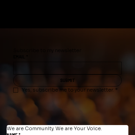
Subscribe to my newsletter
EMAIL
*
SUBMIT
Yes, subscribe me to your newsletter.
*
We are Community. We are Your Voice.
NAME
*