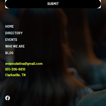
SUBMIT
HOME
DIRECTORY
EVENTS
WHO WE ARE
BLOG
enlavozlatina@gmail.com
931-306-6810
Clarksville, TN