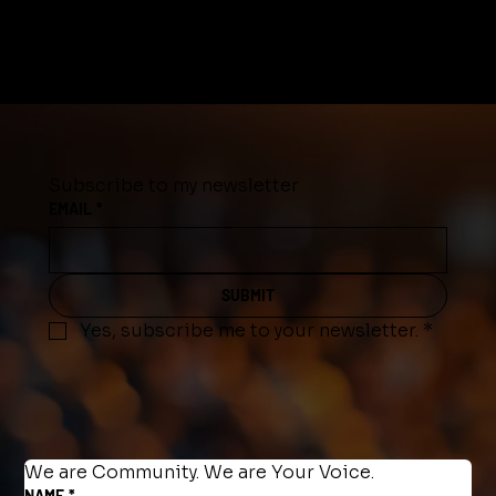
Subscribe to my newsletter
EMAIL
*
SUBMIT
Yes, subscribe me to your newsletter.
*
We are Community. We are Your Voice.
NAME
*