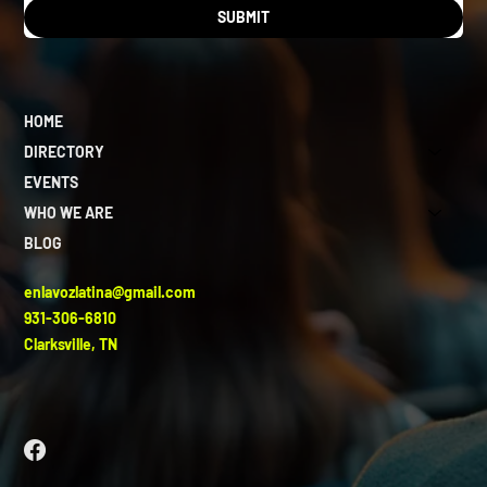
SUBMIT
HOME
DIRECTORY
EVENTS
WHO WE ARE
BLOG
enlavozlatina@gmail.com
931-306-6810
Clarksville, TN