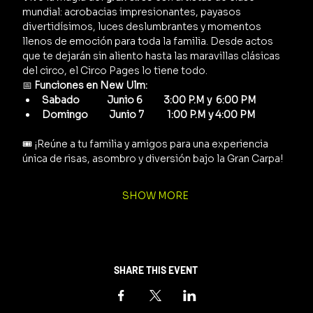
mundial: acrobacias impresionantes, payasos 
divertidísimos, luces deslumbrantes y momentos 
llenos de emoción para toda la familia. Desde actos 
que te dejarán sin aliento hasta las maravillas clásicas 
del circo, el Circo Pages lo tiene todo.
📅 
Funciones en New Ulm:
Sabado             Junio 6          3:00 P.M y  6:00 PM
Domingo          Junio 7           1:00 P.M y 4:00 PM      
🎟️ ¡Reúne a tu familia y amigos para una experiencia 
única de risas, asombro y diversión bajo la Gran Carpa!
SHOW MORE
SHARE THIS EVENT