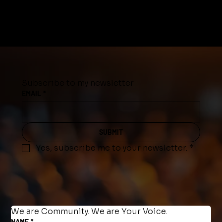
Subscribe to my newsletter
EMAIL
*
SUBMIT
Yes, subscribe me to your newsletter.
*
We are Community. We are Your Voice.
NAME
*