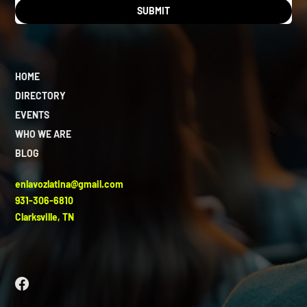
SUBMIT
HOME
DIRECTORY
EVENTS
WHO WE ARE
BLOG
enlavozlatina@gmail.com
931-306-6810
Clarksville, TN