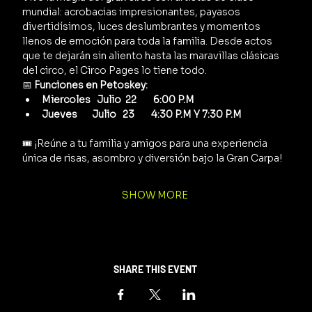
mundial: acrobacias impresionantes, payasos 
divertidísimos, luces deslumbrantes y momentos 
llenos de emoción para toda la familia. Desde actos 
que te dejarán sin aliento hasta las maravillas clásicas 
del circo, el Circo Pages lo tiene todo.
📅 
Funciones en Petoskey:
Miercoles   Julio  22        6:00 P.M
Jueves       Julio   23        4:30 P.M Y 7:30 P.M
🎟️ ¡Reúne a tu familia y amigos para una experiencia 
única de risas, asombro y diversión bajo la Gran Carpa!
SHOW MORE
SHARE THIS EVENT