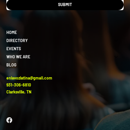
SUBMIT
HOME
DIRECTORY
EVENTS
WHO WE ARE
BLOG
enlavozlatina@gmail.com
931-306-6810
Clarksville, TN