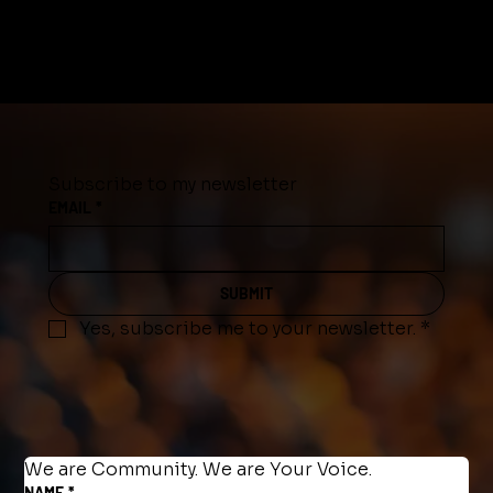
Subscribe to my newsletter
EMAIL
*
SUBMIT
Yes, subscribe me to your newsletter.
*
We are Community. We are Your Voice.
NAME
*