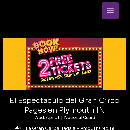
El Espectaculo del Gran Circo
Pages en Plymouth IN
Wed, Apr 01
  |  
National Guard
🎪✨ ¡La Gran Carpa llega a Plymouth! No te