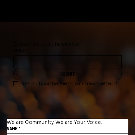
Subscribe to my newsletter
EMAIL
*
SUBMIT
Yes, subscribe me to your newsletter.
*
We are Community. We are Your Voice.
NAME
*