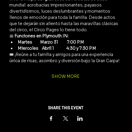
mundial: acrobacias impresionantes, payasos 
divertidísimos, luces deslumbrantes y momentos 
llenos de emoción para toda la familia. Desde actos 
que te dejarán sin aliento hasta las maravillas clásicas 
del circo, el Circo Pages lo tiene todo.
📅 
Funciones en Plymouth IN:
Martes         Marzo 31          7:00 P.M
Miercoles    Abril 1              4:30 y 7:30 P.M
🎟️ ¡Reúne a tu familia y amigos para una experiencia 
única de risas, asombro y diversión bajo la Gran Carpa!
SHOW MORE
SHARE THIS EVENT