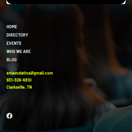
HOME
DIRECTORY
EVENTS
WHO WE ARE
BLOG
enlavozlatina@gmail.com
931-306-6810
Clarksville, TN