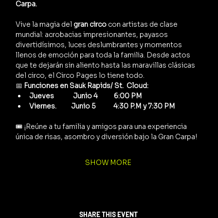
Carpa.
Vive la magia del 
gran circo
 con artistas de clase 
mundial: acrobacias impresionantes, payasos 
divertidísimos, luces deslumbrantes y momentos 
llenos de emoción para toda la familia. Desde actos 
que te dejarán sin aliento hasta las maravillas clásicas 
del circo, el Circo Pages lo tiene todo.
📅 
Funciones en Sauk Rapids/ St.  Cloud:
Jueves             Junio 4           6:00 PM
Viernes.          Junio 5            4:30 P.M y 7:30 PM      
🎟️ ¡Reúne a tu familia y amigos para una experiencia 
única de risas, asombro y diversión bajo la Gran Carpa!
SHOW MORE
SHARE THIS EVENT