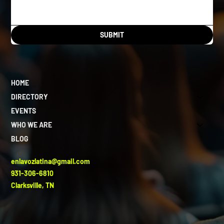
SUBMIT
HOME
DIRECTORY
EVENTS
WHO WE ARE
BLOG
enlavozlatina@gmail.com
931-306-6810
Clarksville, TN