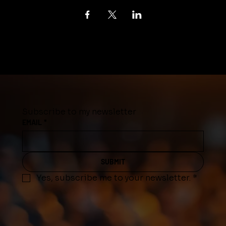
Subscribe to my newsletter
EMAIL
*
SUBMIT
Yes, subscribe me to your newsletter.
*