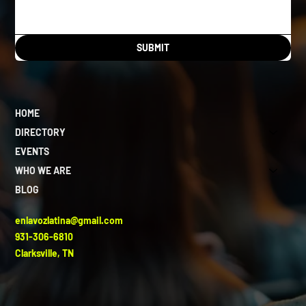
SUBMIT
HOME
DIRECTORY
EVENTS
WHO WE ARE
BLOG
enlavozlatina@gmail.com
931-306-6810
Clarksville, TN