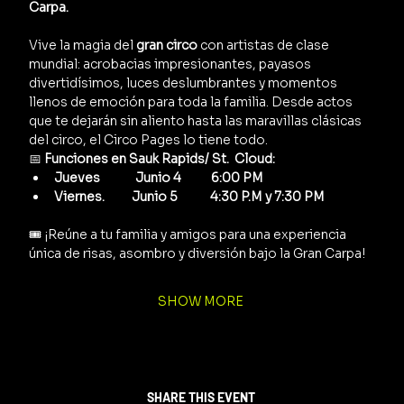
Carpa.
Vive la magia del 
gran circo
 con artistas de clase 
mundial: acrobacias impresionantes, payasos 
divertidísimos, luces deslumbrantes y momentos 
llenos de emoción para toda la familia. Desde actos 
que te dejarán sin aliento hasta las maravillas clásicas 
del circo, el Circo Pages lo tiene todo.
📅 
Funciones en Sauk Rapids/ St.  Cloud:
Jueves             Junio 4           6:00 PM
Viernes.          Junio 5            4:30 P.M y 7:30 PM      
🎟️ ¡Reúne a tu familia y amigos para una experiencia 
única de risas, asombro y diversión bajo la Gran Carpa!
SHOW MORE
SHARE THIS EVENT