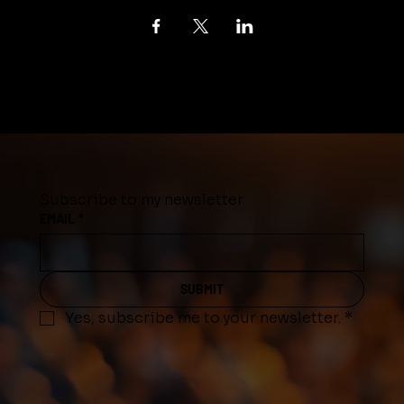
Subscribe to my newsletter
EMAIL
*
SUBMIT
Yes, subscribe me to your newsletter.
*