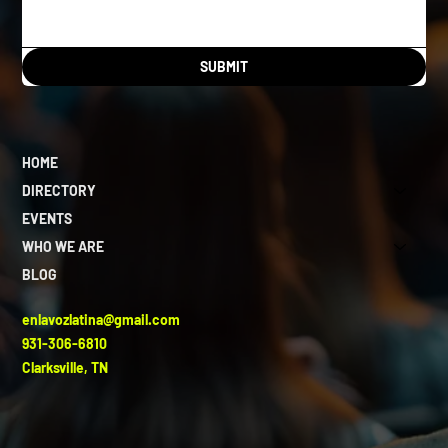
SUBMIT
HOME
DIRECTORY
EVENTS
WHO WE ARE
BLOG
enlavozlatina@gmail.com
931-306-6810
Clarksville, TN