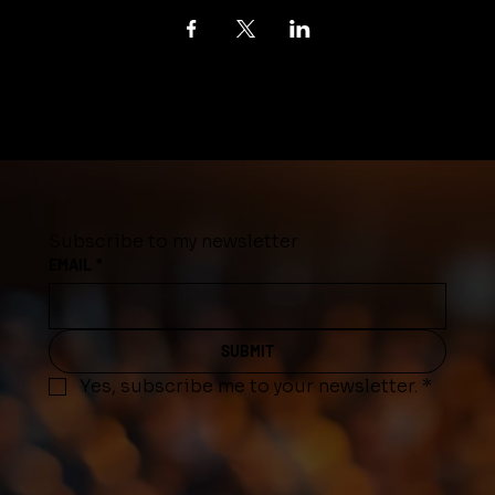
Subscribe to my newsletter
EMAIL
*
SUBMIT
Yes, subscribe me to your newsletter.
*