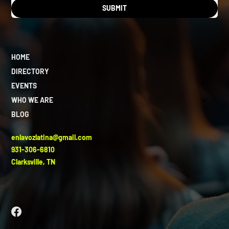
SUBMIT
HOME
DIRECTORY
EVENTS
WHO WE ARE
BLOG
enlavozlatina@gmail.com
931-306-6810
Clarksville, TN