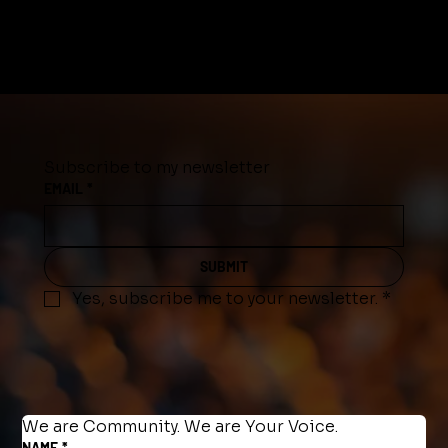
Subscribe to my newsletter
EMAIL
*
SUBMIT
Yes, subscribe me to your newsletter.
*
We are Community. We are Your Voice.
NAME
*