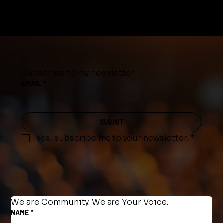
Subscribe to my newsletter
EMAIL
*
SUBMIT
Yes, subscribe me to your newsletter.
*
We are Community. We are Your Voice.
NAME
*