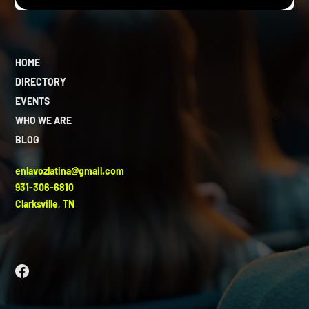
HOME
DIRECTORY
EVENTS
WHO WE ARE
BLOG
enlavozlatina@gmail.com
931-306-6810
Clarksville, TN