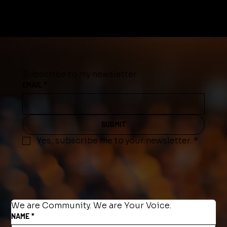
Subscribe to my newsletter
EMAIL
*
SUBMIT
Yes, subscribe me to your newsletter.
*
We are Community. We are Your Voice.
NAME
*