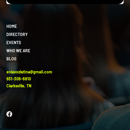
HOME
DIRECTORY
EVENTS
WHO WE ARE
BLOG
enlavozlatina@gmail.com
931-306-6810
Clarksville, TN