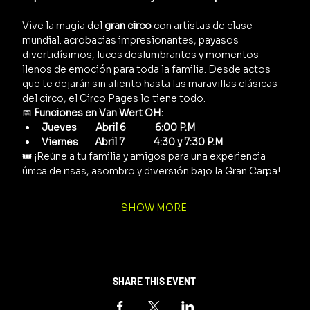
Vive la magia del 
gran circo
 con artistas de clase 
mundial: acrobacias impresionantes, payasos 
divertidísimos, luces deslumbrantes y momentos 
llenos de emoción para toda la familia. Desde actos 
que te dejarán sin aliento hasta las maravillas clásicas 
del circo, el Circo Pages lo tiene todo.
📅 
Funciones en Van Wert OH:
Jueves         Abril 6              6:00 P.M
Viernes        Abril 7              4:30 y 7:30 P.M
🎟️ ¡Reúne a tu familia y amigos para una experiencia 
única de risas, asombro y diversión bajo la Gran Carpa!
SHOW MORE
SHARE THIS EVENT