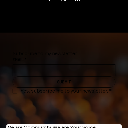
Subscribe to my newsletter
EMAIL
*
SUBMIT
Yes, subscribe me to your newsletter.
*
We are Community. We are Your Voice.