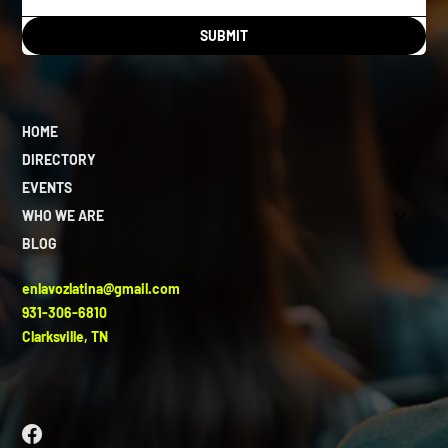
SUBMIT
HOME
DIRECTORY
EVENTS
WHO WE ARE
BLOG
enlavozlatina@gmail.com
931-306-6810
Clarksville, TN