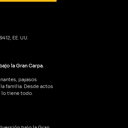
9412, EE. UU.
bajo la Gran Carpa.
onantes, payasos 
a familia. Desde actos 
 lo tiene todo.
diversión bajo la Gran 