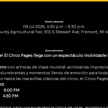
Horario y ubicación
09 jul 2026, 4:30 p.m. – 6:30 p.m.
ty Agricultural Fair, 815 S Stewart Ave, Fremont, MI 4
Acerca del evento
! El Circo Pages llega con un espectáculo inolvidable 
irco
 con artistas de clase mundial: acrobacias impresi
eslumbrantes y momentos llenos de emoción para toda l
o hasta las maravillas clásicas del circo, el Circo Pages
nt:
    6:00 P.M
    4:30 P.M
y amigos para una experiencia única de risas, asombro y 