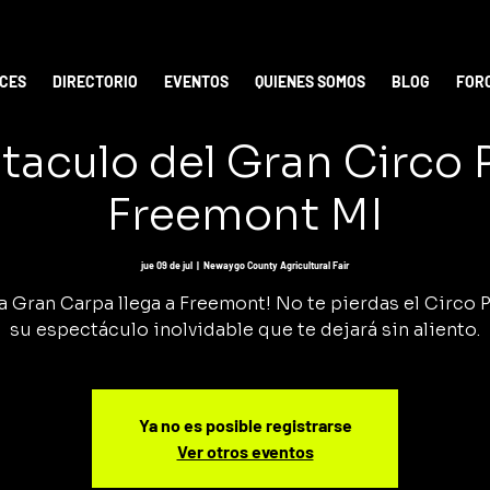
ICES
DIRECTORIO
EVENTOS
QUIENES SOMOS
BLOG
FOR
taculo del Gran Circo
Freemont MI
jue 09 de jul
  |  
Newaygo County Agricultural Fair
a Gran Carpa llega a Freemont! No te pierdas el Circo 
su espectáculo inolvidable que te dejará sin aliento.
Ya no es posible registrarse
Ver otros eventos