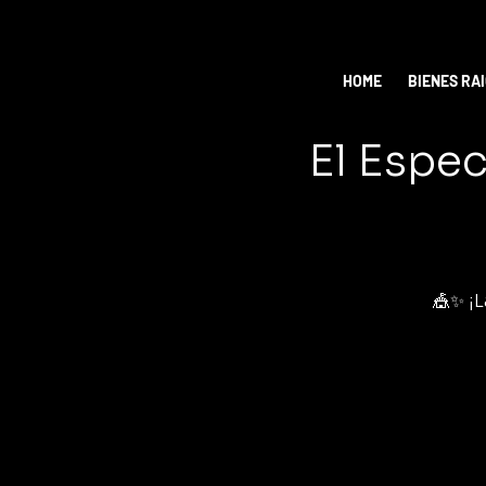
HOME
BIENES RA
El Espec
🎪✨ ¡L