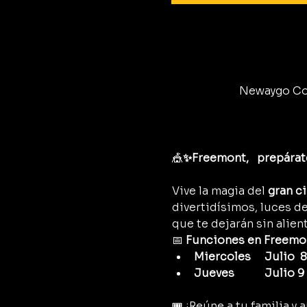
Newaygo Coun
🎪
✨Freemont,   prepárate
Vive la magia del 
gran c
divertidísimos, luces d
que te dejarán sin alient
📅 
Funciones en Freemo
Miercoles     Julio  8
Jueves           Julio 9
🎟️ ¡Reúne a tu familia 