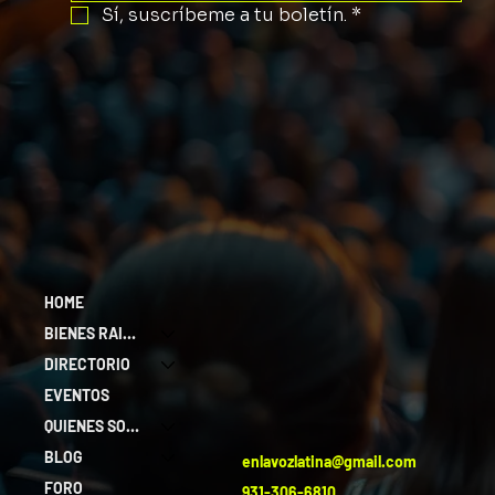
Sí, suscríbeme a tu boletín.
*
HOME
BIENES RAICES
DIRECTORIO
EVENTOS
QUIENES SOMOS
BLOG
enlavozlatina@gmail.com
FORO
931-306-6810