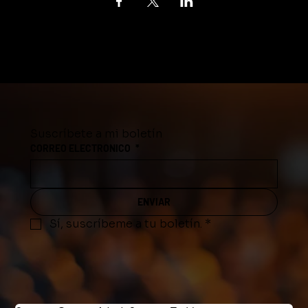
Suscríbete a mi boletín
CORREO ELECTRONICO
*
ENVIAR
Sí, suscríbeme a tu boletín.
*