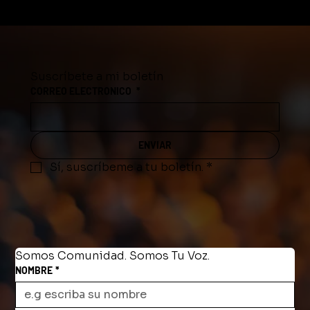
equivocada puede ser delito en
Tennessee
Suscríbete a mi boletín
CORREO ELECTRONICO
*
ENVIAR
Sí, suscríbeme a tu boletín.
*
Somos Comunidad. Somos Tu Voz.
NOMBRE
*