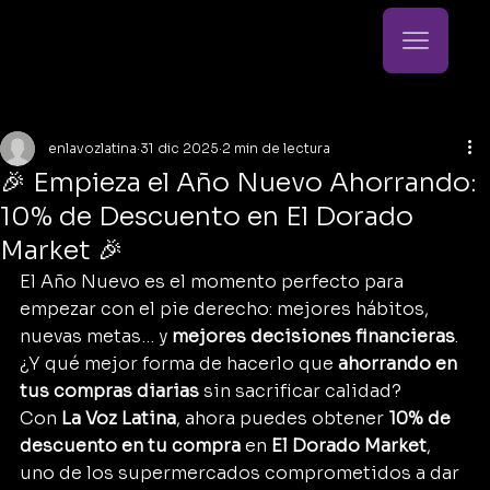
enlavozlatina
31 dic 2025
2 min de lectura
🎉 Empieza el Año Nuevo Ahorrando:
10% de Descuento en El Dorado
Market 🎉
El Año Nuevo es el momento perfecto para 
empezar con el pie derecho: mejores hábitos, 
nuevas metas… y 
mejores decisiones financieras
. 
¿Y qué mejor forma de hacerlo que 
ahorrando en 
tus compras diarias
 sin sacrificar calidad?
Con 
La Voz Latina
, ahora puedes obtener 
10% de 
descuento en tu compra
 en 
El Dorado Market
, 
uno de los supermercados comprometidos a dar 