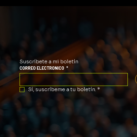
cultura, música y orgullo
evento lle
latino!
creatividad
comunida
Suscríbete a mi boletín
CORREO ELECTRONICO
*
Sí, suscríbeme a tu boletín.
*