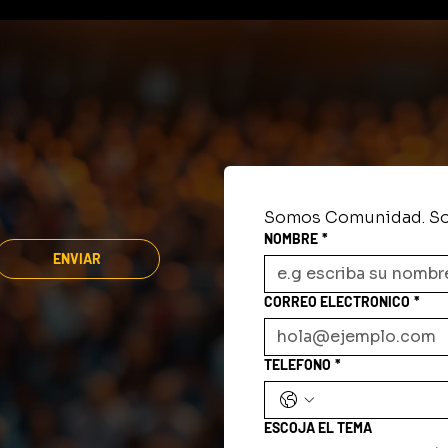
no de
llega a Clarksville este fi
, celebración y
de semana! ✨🎪
d
Somos Comunidad. So
NOMBRE
*
ENVIAR
CORREO ELECTRONICO
*
TELEFONO
*
ESCOJA EL TEMA