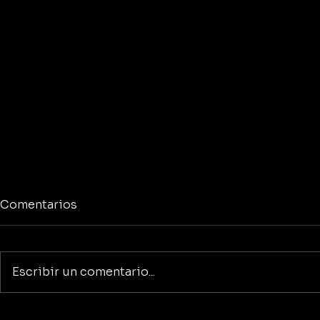
Comentarios
Escribir un comentario...
¡Clarksville se llenó de
Fiesta Exp