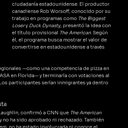
ciudadanía estadounidense. El productor 
canadiense Rob Worsoff, conocido por su 
trabajo en programas como 
The Biggest 
Loser
 y 
Duck Dynasty
, presentó la idea con 
el título provisional 
The American
. Según 
él, el programa busca mostrar el valor de 
convertirse en estadounidense a través 
y regionales —como una competencia de pizza en 
ASA en Florida— y terminaría con votaciones al 
 Los participantes serían inmigrantes ya dentro 
sta
cLaughlin, confirmó a CNN que 
The American
y no ha sido aprobado ni rechazado. También 
oem, no ha estado involucrada ni conoce el 