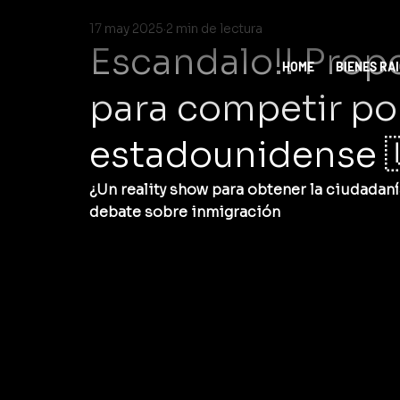
17 may 2025
2 min de lectura
Escandalo!! Prop
HOME
BIENES RA
para competir por
estadounidense 
¿Un reality show para obtener la ciudadan
debate sobre inmigración