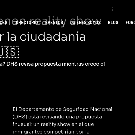
onen reality show
ICES
DIRECTORIO
EVENTOS
QUIENES SOMOS
BLOG
FOR
 la ciudadanía
🇸
ía? DHS revisa propuesta mientras crece el 
El Departamento de Seguridad Nacional 
(DHS) está revisando una propuesta 
inusual: un reality show en el que 
inmigrantes competirían por la 