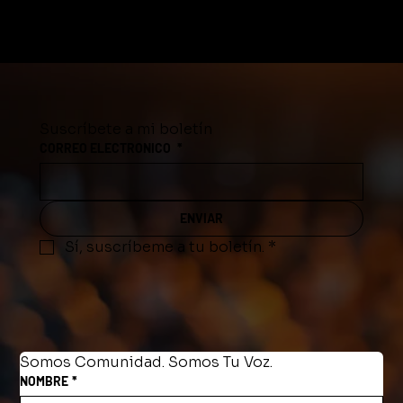
Desde 2026, manejar con la licencia
equivocada puede ser delito en
Tennessee
Suscríbete a mi boletín
CORREO ELECTRONICO
*
ENVIAR
Sí, suscríbeme a tu boletín.
*
Somos Comunidad. Somos Tu Voz.
NOMBRE
*