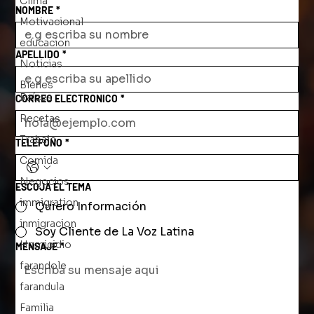
Clima
NOMBRE
*
Motivacional
educacion
APELLIDO
*
Noticias
Bienes
Raíces
CORREO ELECTRONICO
*
Recetas
Trabajo
TELEFONO
*
Comida
Negocios
ESCOJA EL TEMA
immigration
Quiero Información
inmigracion
Soy Cliente de La Voz Latina
Homicidio
MENSAJE
*
farandole
farandula
Familia