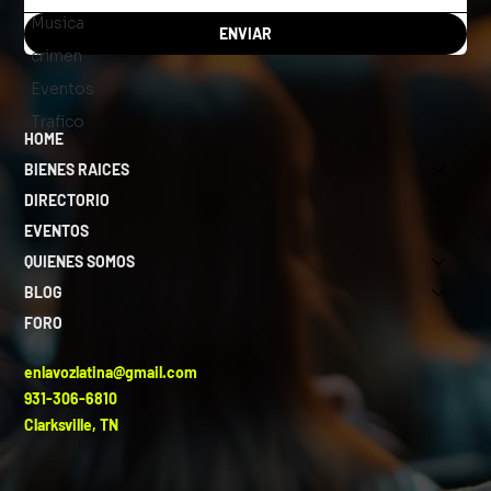
Musica
ENVIAR
crimen
Eventos
Trafico
HOME
BIENES RAICES
DIRECTORIO
EVENTOS
QUIENES SOMOS
BLOG
FORO
enlavozlatina@gmail.com
931-306-6810
Clarksville, TN