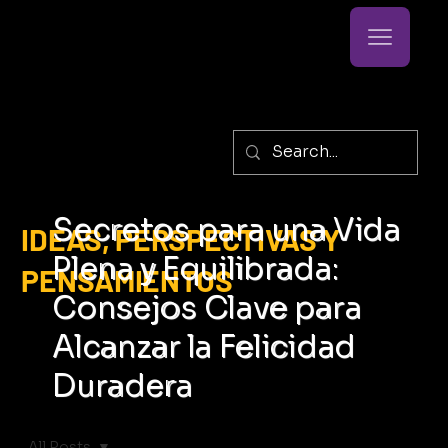
Secretos para una Vida
IDEAS, PERSPECTIVAS Y
Plena y Equilibrada:
PENSAMIENTOS
Consejos Clave para
Alcanzar la Felicidad
Duradera
All Posts