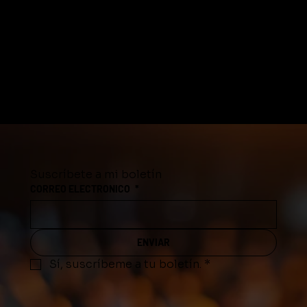
Suscríbete a mi boletín
CORREO ELECTRONICO
*
ENVIAR
Sí, suscríbeme a tu boletín.
*