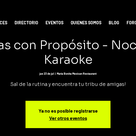
ICES
DIRECTORIO
EVENTOS
QUIENES SOMOS
BLOG
FOR
s con Propósito - No
Karaoke
jue 23 de jul
  |  
Maria Bonita Mexican Restaurant
Sal de la rutina y encuentra tu tribu de amigas!
Ya no es posible registrarse
Ver otros eventos