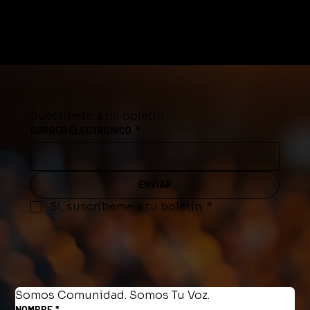
Suscríbete a mi boletín
CORREO ELECTRONICO
*
ENVIAR
Sí, suscríbeme a tu boletín.
*
Somos Comunidad. Somos Tu Voz.
NOMBRE
*