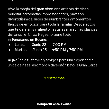
Vive la magia del 
gran circo
 con artistas de clase 
mundial: acrobacias impresionantes, payasos 
divertidísimos, luces deslumbrantes y momentos 
llenos de emoción para toda la familia. Desde actos 
que te dejarán sin aliento hasta las maravillas clásicas 
del circo, el Circo Pages lo tiene todo.
📅 
Funciones en Boone:
Lunes          Junio 22         7:00 PM  
Martes        Junio 23       4:30 P.M y 7:30 PM      
🎟️ ¡Reúne a tu familia y amigos para una experiencia 
única de risas, asombro y diversión bajo la Gran Carpa!
Mostrar más
Compartir este evento