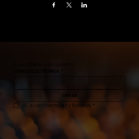
Suscríbete a mi boletín
CORREO ELECTRONICO
*
ENVIAR
Sí, suscríbeme a tu boletín.
*