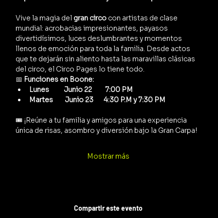
Vive la magia del 
gran circo
 con artistas de clase 
mundial: acrobacias impresionantes, payasos 
divertidísimos, luces deslumbrantes y momentos 
llenos de emoción para toda la familia. Desde actos 
que te dejarán sin aliento hasta las maravillas clásicas 
del circo, el Circo Pages lo tiene todo.
📅 
Funciones en Boone:
Lunes          Junio 22         7:00 PM  
Martes        Junio 23       4:30 P.M y 7:30 PM      
🎟️ ¡Reúne a tu familia y amigos para una experiencia 
única de risas, asombro y diversión bajo la Gran Carpa!
Mostrar más
Compartir este evento