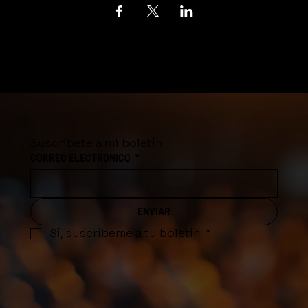
Suscríbete a mi boletín
CORREO ELECTRONICO
*
ENVIAR
Sí, suscríbeme a tu boletín.
*