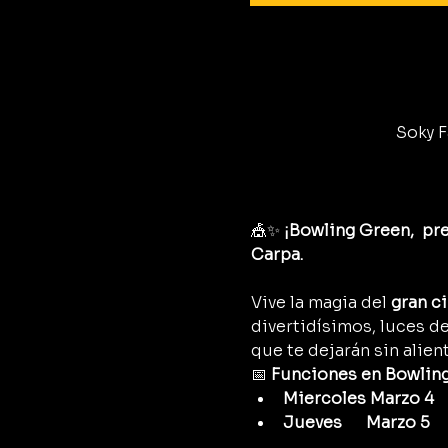
Soky F
🎪✨ 
¡Bowling Green,  pre
Carpa.
Vive la magia del 
gran c
divertidísimos, luces d
que te dejarán sin alient
📅 
Funciones en Bowling
Miercoles Marzo 4     
Jueves      Marzo 5    