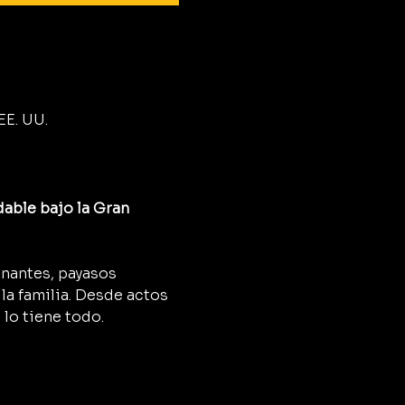
EE. UU.
able bajo la Gran 
onantes, payasos 
a familia. Desde actos 
 lo tiene todo.