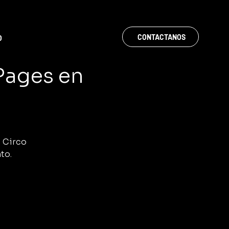
CONTACTANOS
O
 Pages en
l Circo
to.