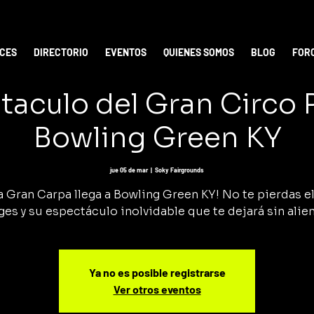
ICES
DIRECTORIO
EVENTOS
QUIENES SOMOS
BLOG
FOR
taculo del Gran Circo
Bowling Green KY
jue 05 de mar
  |  
Soky Fairgrounds
a Gran Carpa llega a Bowling Green KY! No te pierdas e
ges y su espectáculo inolvidable que te dejará sin alien
Ya no es posible registrarse
Ver otros eventos