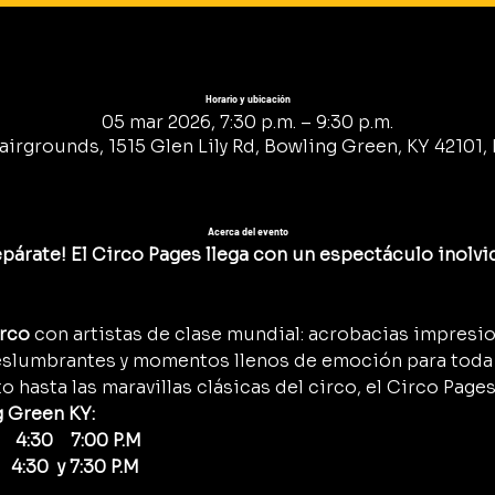
Horario y ubicación
05 mar 2026, 7:30 p.m. – 9:30 p.m.
airgrounds, 1515 Glen Lily Rd, Bowling Green, KY 42101, 
Acerca del evento
párate! El Circo Pages llega con un espectáculo inolvid
irco
 con artistas de clase mundial: acrobacias impresi
eslumbrantes y momentos llenos de emoción para toda l
o hasta las maravillas clásicas del circo, el Circo Pages
 Green KY:
  4:30    7:00 P.M
   4:30  y 7:30 P.M