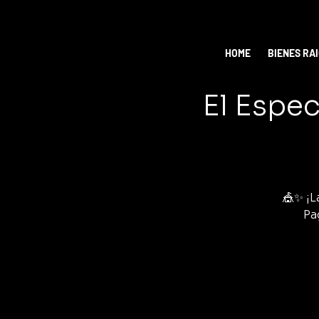
HOME
BIENES RA
El Espec
🎪✨ ¡L
Pa