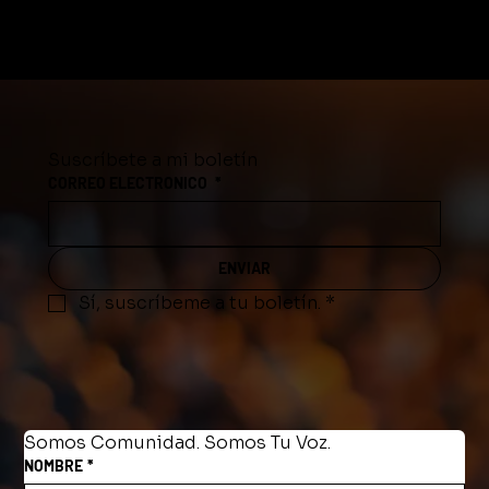
Suscríbete a mi boletín
CORREO ELECTRONICO
*
ENVIAR
Sí, suscríbeme a tu boletín.
*
Somos Comunidad. Somos Tu Voz.
NOMBRE
*