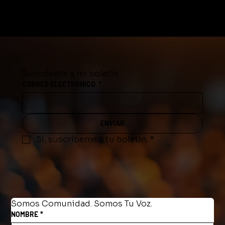
Suscríbete a mi boletín
CORREO ELECTRONICO
*
ENVIAR
Sí, suscríbeme a tu boletín.
*
Somos Comunidad. Somos Tu Voz.
NOMBRE
*