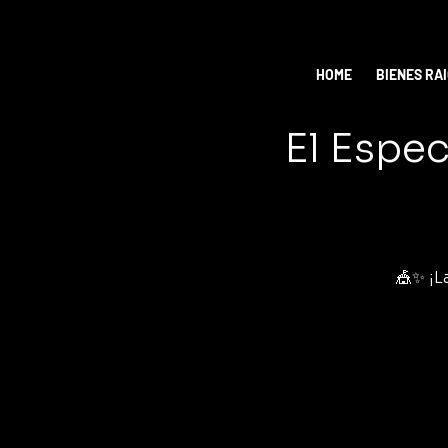
HOME
BIENES RA
El Espec
🎪✨ ¡L