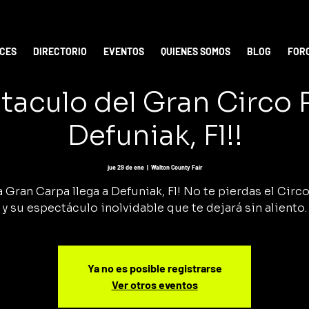
ICES
DIRECTORIO
EVENTOS
QUIENES SOMOS
BLOG
FOR
taculo del Gran Circo
Defuniak, Fl!!
jue 29 de ene
  |  
Walton County Fair
a Gran Carpa llega a Defuniak, Fl! No te pierdas el Circ
y su espectáculo inolvidable que te dejará sin aliento.
Ya no es posible registrarse
Ver otros eventos