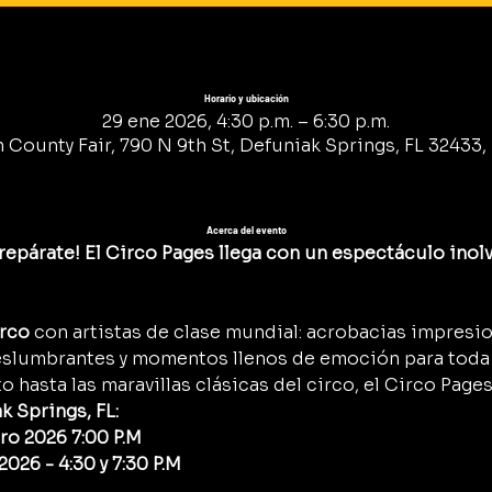
Horario y ubicación
29 ene 2026, 4:30 p.m. – 6:30 p.m.
 County Fair, 790 N 9th St, Defuniak Springs, FL 32433, 
Acerca del evento
epárate! El Circo Pages llega con un espectáculo inolv
irco
 con artistas de clase mundial: acrobacias impresi
eslumbrantes y momentos llenos de emoción para toda l
o hasta las maravillas clásicas del circo, el Circo Pages
 Springs, FL:
ro 2026 7:00 P.M 
026 - 4:30 y 7:30 P.M