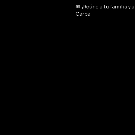
🎟️ ¡Reúne a tu familia 
Carpa!