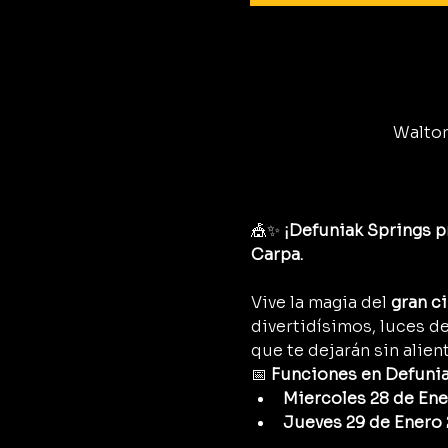
Walton
🎪✨ 
¡Defuniak Springs pr
Carpa.
Vive la magia del 
gran c
divertidísimos, luces d
que te dejarán sin alient
📅 
Funciones en Defuniak
Miercoles 28 de Ene
Jueves 29 de Enero 2