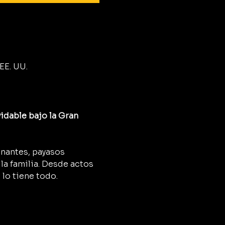
EE. UU.
idable bajo la Gran 
onantes, payasos 
a familia. Desde actos 
 lo tiene todo.