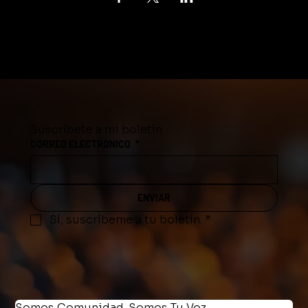
Suscríbete a mi boletín
CORREO ELECTRONICO
*
ENVIAR
Sí, suscríbeme a tu boletín.
*
Somos Comunidad. Somos Tu Voz.