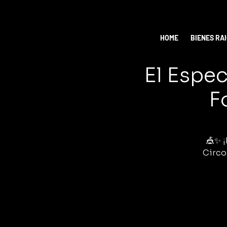
HOME
BIENES RA
El Espec
F
🎪✨ ¡
Circo