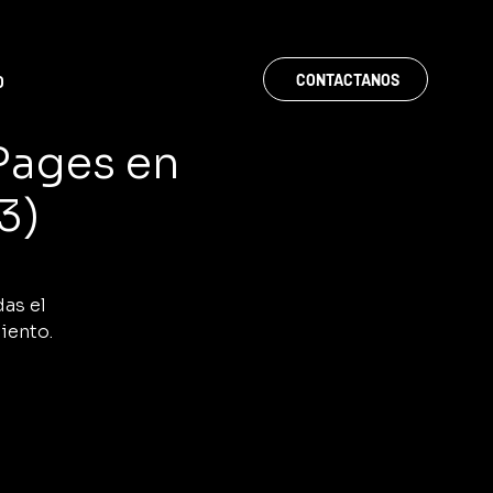
CONTACTANOS
O
 Pages en
3)
das el
iento.