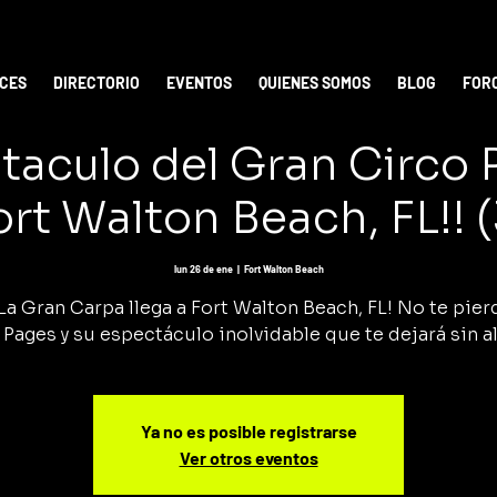
ICES
DIRECTORIO
EVENTOS
QUIENES SOMOS
BLOG
FOR
taculo del Gran Circo
ort Walton Beach, FL!! (
lun 26 de ene
  |  
Fort Walton Beach
La Gran Carpa llega a Fort Walton Beach, FL! No te pier
 Pages y su espectáculo inolvidable que te dejará sin al
Ya no es posible registrarse
Ver otros eventos