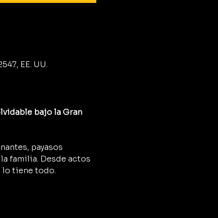
2547, EE. UU.
lvidable bajo la Gran 
onantes, payasos 
a familia. Desde actos 
 lo tiene todo.