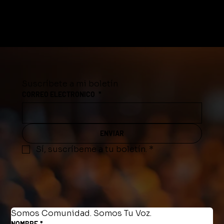
Suscríbete a mi boletín
CORREO ELECTRONICO
*
ENVIAR
Sí, suscríbeme a tu boletín.
*
Somos Comunidad. Somos Tu Voz.
NOMBRE
*