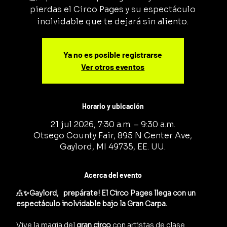
pierdas el Circo Pages y su espectáculo
inolvidable que te dejará sin aliento.
Ya no es posible registrarse
Ver otros eventos
Horario y ubicación
21 jul 2026, 7:30 a.m. – 9:30 a.m.
Otsego County Fair, 895 N Center Ave,
Gaylord, MI 49735, EE. UU.
Acerca del evento
🎪
✨Gaylord,   prepárate! El Circo Pages llega con un 
espectáculo inolvidable bajo la Gran Carpa.
Vive la magia del 
gran circo
 con artistas de clase 