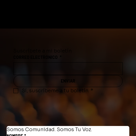
Suscríbete a mi boletín
CORREO ELECTRONICO
*
ENVIAR
Sí, suscríbeme a tu boletín.
*
Somos Comunidad. Somos Tu Voz.
NOMBRE
*