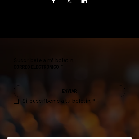
Suscríbete a mi boletín
CORREO ELECTRONICO
*
ENVIAR
Sí, suscríbeme a tu boletín.
*